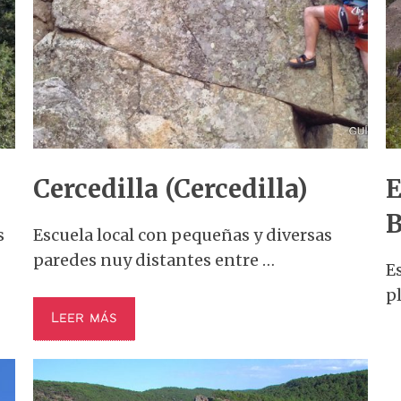
Cercedilla (Cercedilla)
E
B
s
Escuela local con pequeñas y diversas
paredes nuy distantes entre …
E
p
Leer más