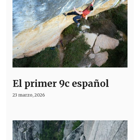
El primer 9c español
23 marzo, 2026