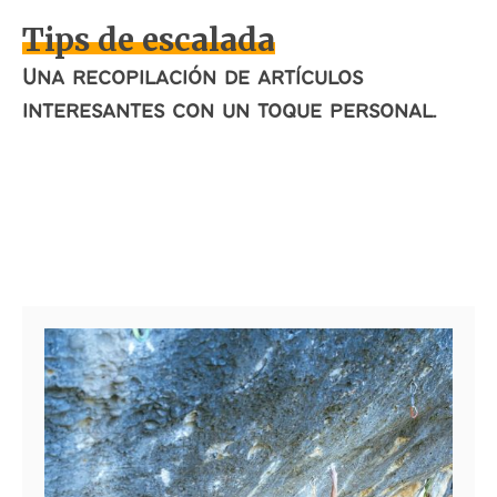
Tips de escalada
Una recopilación de artículos
interesantes con un toque personal.