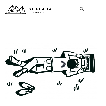
Saltar
al
MENÚ
contenido