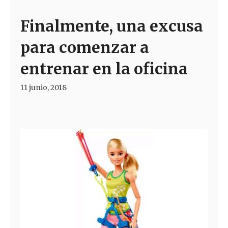
Finalmente, una excusa
para comenzar a
entrenar en la oficina
11 junio, 2018