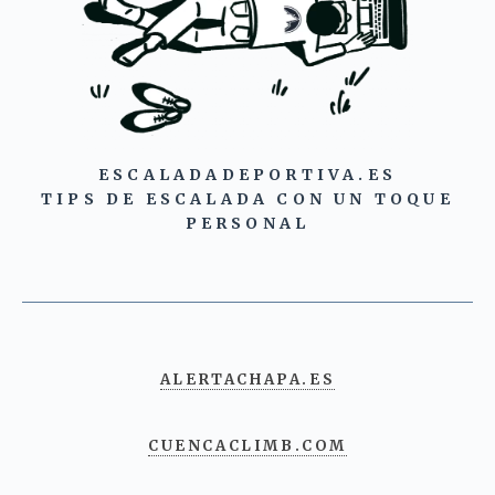
ESCALADADEPORTIVA.ES
TIPS DE ESCALADA CON UN TOQUE
PERSONAL
ALERTACHAPA.ES
CUENCACLIMB.COM