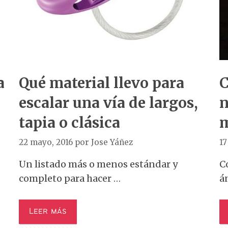
a
Qué material llevo para
C
escalar una vía de largos,
n
tapia o clásica
22 mayo, 2016
por
Jose Yáñez
17
Un listado más o menos estándar y
Co
completo para hacer …
á
Leer más