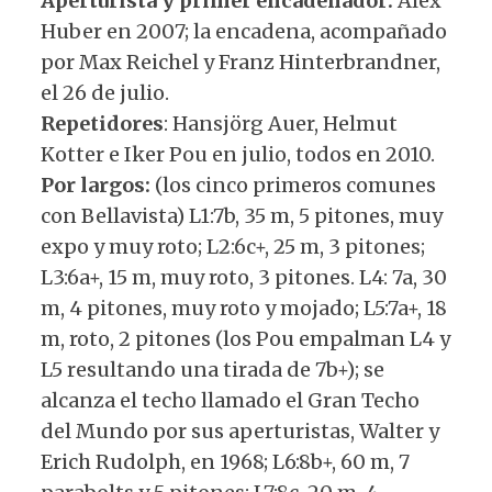
Aperturista y primer encadenador:
Alex
Huber en 2007; la encadena, acompañado
por Max Reichel y Franz Hinterbrandner,
el 26 de julio.
Repetidores
: Hansjörg Auer, Helmut
Kotter e Iker Pou en julio, todos en 2010.
Por largos:
(los cinco primeros comunes
con Bellavista) L1:7b, 35 m, 5 pitones, muy
expo y muy roto; L2:6c+, 25 m, 3 pitones;
L3:6a+, 15 m, muy roto, 3 pitones. L4: 7a, 30
m, 4 pitones, muy roto y mojado; L5:7a+, 18
m, roto, 2 pitones (los Pou empalman L4 y
L5 resultando una tirada de 7b+); se
alcanza el techo llamado el Gran Techo
del Mundo por sus aperturistas, Walter y
Erich Rudolph, en 1968; L6:8b+, 60 m, 7