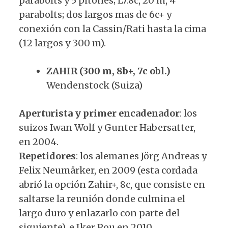
parabolts y 5 pitones; L7:8c, 20 m, 4
parabolts; dos largos mas de 6c+ y
conexión con la Cassin/Rati hasta la cima
(12 largos y 300 m).
ZAHIR (300 m, 8b+, 7c obl.)
Wendenstock (Suiza)
Aperturista y primer encadenador
: los
suizos Iwan Wolf y Gunter Habersatter,
en 2004.
Repetidores
: los alemanes Jörg Andreas y
Felix Neumärker, en 2009 (esta cordada
abrió la opción Zahir+, 8c, que consiste en
saltarse la reunión donde culmina el
largo duro y enlazarlo con parte del
siguiente), e Iker Pou en 2010.