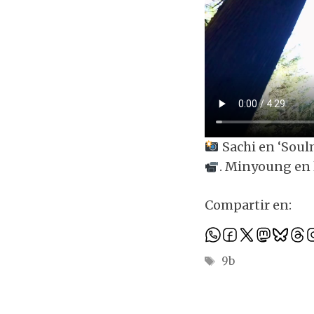
Sachi en ‘Soul
. Minyoung en 
Compartir en:
Etiquetas
9b