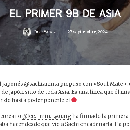
EL PRIMER 9B DE ASIA
Jose Yáñez
27 septiembre, 2024
el japonés
@sachiamma
propuso con «Soul Mate», 
 de Japón sino de toda Asia. Es una línea que él m
ndo hasta poder ponerle el
l coreano
@lee._.min._.young
ha firmado la primera 
eaba hacer desde que vio a Sachi encadenarla. Ha p