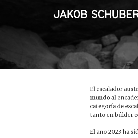
JAKOB SCHUBER
El escalador aust
mundo
al encaden
categoría de esc
tanto en búlder 
El año 2023 ha si