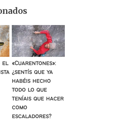
ionados
 el
«Cuarentones»:
ista
¿sentís que ya
habéis hecho
todo lo que
teníais que hacer
como
escaladores?