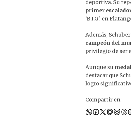
deportiva. Su rep
primer escalador
‘B.I.G.’ en Flata
Además, Schubert
campeón del mun
privilegio de ser 
Aunque su
medal
destacar que Schu
logro significativ
Compartir en: