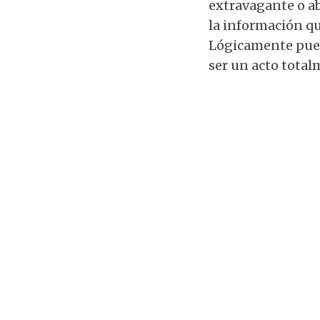
extravagante o a
la información q
Lógicamente pued
ser un acto tota