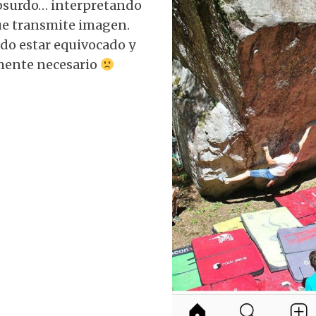
bsurdo… interpretando
ue transmite imagen.
o estar equivocado y
lmente necesario