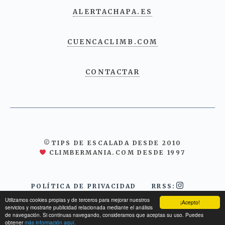
ALERTACHAPA.ES
CUENCACLIMB.COM
CONTACTAR
©TIPS DE ESCALADA DESDE 2010
CLIMBERMANIA.COM DESDE 1997
POLÍTICA DE PRIVACIDAD
RRSS:
Utilizamos cookies propias y de terceros para mejorar nuestros
¡Acepto!
servicios y mostrarte publicidad relacionada mediante el análisis
de navegación. Si continuas navegando, consideramos que aceptas su uso. Puedes
obtener
más información aquí.