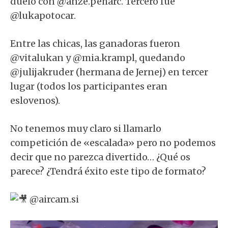
duelo con @anze.peharc. Tercero fue
@lukapotocar.
Entre las chicas, las ganadoras fueron
@vitalukan y @mia.krampl, quedando
@julijakruder (hermana de Jernej) en tercer
lugar (todos los participantes eran
eslovenos).
No tenemos muy claro si llamarlo
competición de «escalada» pero no podemos
decir que no parezca divertido… ¿Qué os
parece? ¿Tendrá éxito este tipo de formato?⁣
@aircam.si