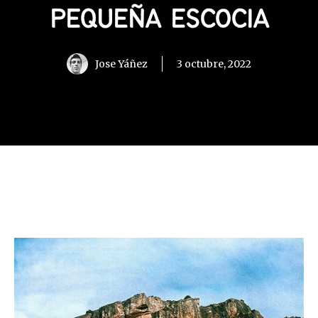
PEQUEÑA ESCOCIA
Jose Yáñez
3 octubre, 2022