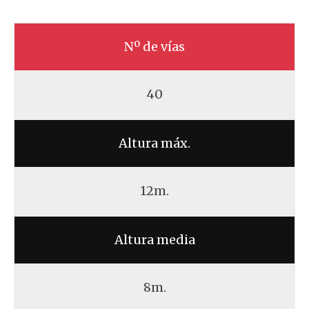
Nº de vías
40
Altura máx.
12m.
Altura media
8m.