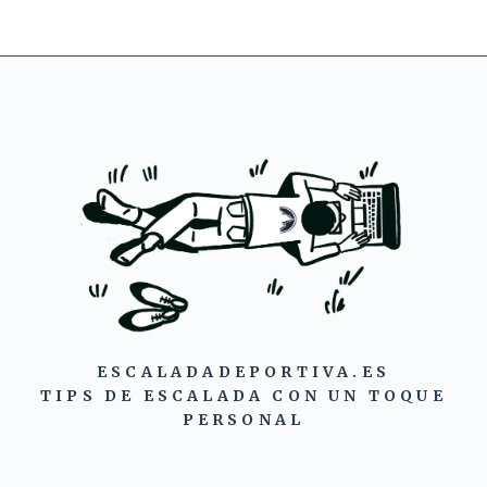
ESCALADADEPORTIVA.ES
TIPS DE ESCALADA CON UN TOQUE
PERSONAL