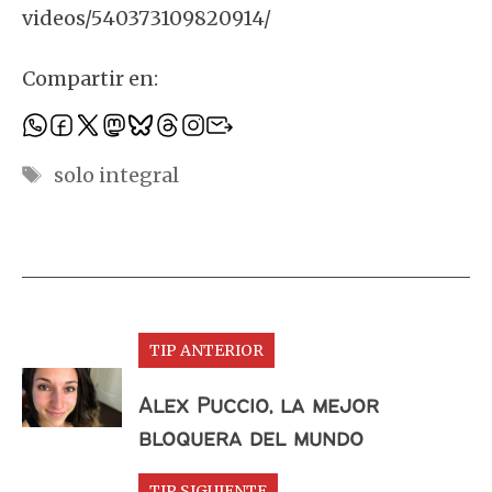
videos/540373109820914/
Compartir en:
Etiquetas
solo integral
TIP ANTERIOR
Alex Puccio, la mejor
bloquera del mundo
TIP SIGUIENTE