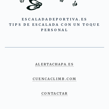
ESCALADADEPORTIVA.ES
TIPS DE ESCALADA CON UN TOQUE
PERSONAL
ALERTACHAPA.ES
CUENCACLIMB.COM
CONTACTAR