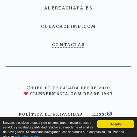
ALERTACHAPA.ES
CUENCACLIMB.COM
CONTACTAR
©TIPS DE ESCALADA DESDE 2010
CLIMBERMANIA.COM DESDE 1997
POLÍTICA DE PRIVACIDAD
RRSS:
Utilizamos cookies propias y de terceros para mejorar nuestros
¡Acepto!
servicios y mostrarte publicidad relacionada mediante el análisis
de navegación. Si continuas navegando, consideramos que aceptas su uso. Puedes
obtener
más información aquí.