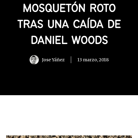
MOSQUETÓN ROTO
TRAS UNA CAÍDA DE
DANIEL WOODS
Jose Yáñez
13 marzo, 2018