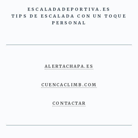
ESCALADADEPORTIVA.ES
TIPS DE ESCALADA CON UN TOQUE
PERSONAL
ALERTACHAPA.ES
CUENCACLIMB.COM
CONTACTAR