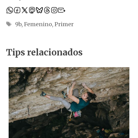
Etiquetas
9b
,
Femenino
,
Primer
Tips relacionados