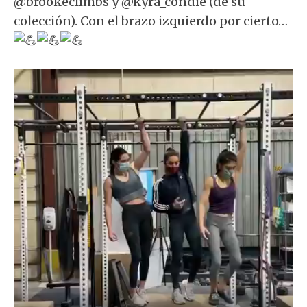
@brookeclimbs y @kyra_condie (de su
colección). Con el brazo izquierdo por cierto…