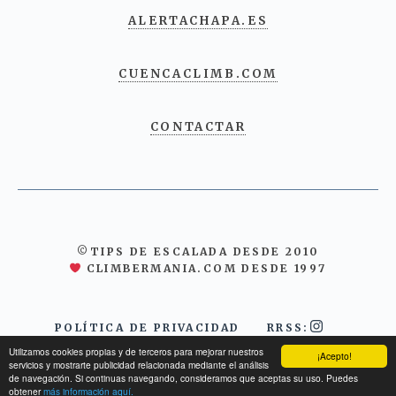
ALERTACHAPA.ES
CUENCACLIMB.COM
CONTACTAR
©TIPS DE ESCALADA DESDE 2010
CLIMBERMANIA.COM DESDE 1997
POLÍTICA DE PRIVACIDAD
RRSS:
Utilizamos cookies propias y de terceros para mejorar nuestros
¡Acepto!
servicios y mostrarte publicidad relacionada mediante el análisis
de navegación. Si continuas navegando, consideramos que aceptas su uso. Puedes
obtener
más información aquí.