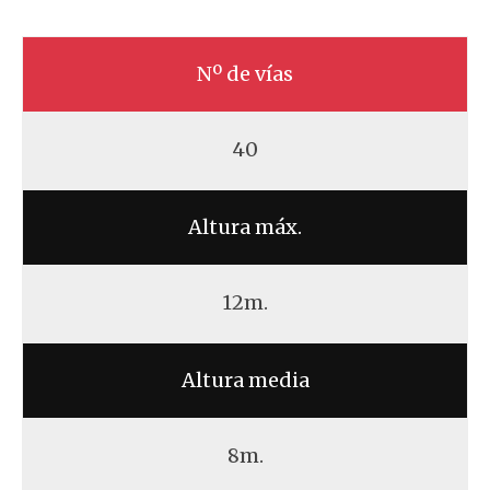
Nº de vías
40
Altura máx.
12m.
Altura media
8m.