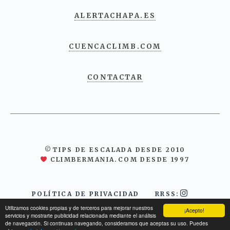
ALERTACHAPA.ES
CUENCACLIMB.COM
CONTACTAR
©TIPS DE ESCALADA DESDE 2010
CLIMBERMANIA.COM DESDE 1997
POLÍTICA DE PRIVACIDAD
RRSS:
Utilizamos cookies propias y de terceros para mejorar nuestros
¡Acepto!
servicios y mostrarte publicidad relacionada mediante el análisis
de navegación. Si continuas navegando, consideramos que aceptas su uso. Puedes