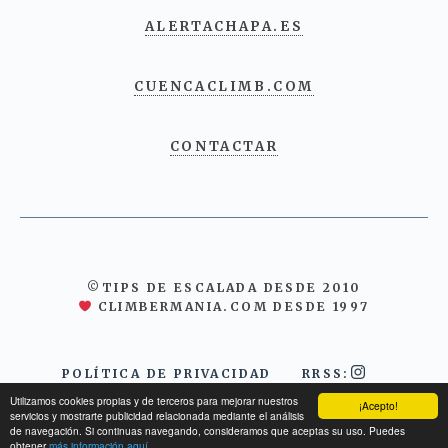
ALERTACHAPA.ES
CUENCACLIMB.COM
CONTACTAR
©TIPS DE ESCALADA DESDE 2010
CLIMBERMANIA.COM DESDE 1997
POLÍTICA DE PRIVACIDAD
RRSS:
Utilizamos cookies propias y de terceros para mejorar nuestros
¡Acepto!
servicios y mostrarte publicidad relacionada mediante el análisis
de navegación. Si continuas navegando, consideramos que aceptas su uso. Puedes
obtener
más información aquí.