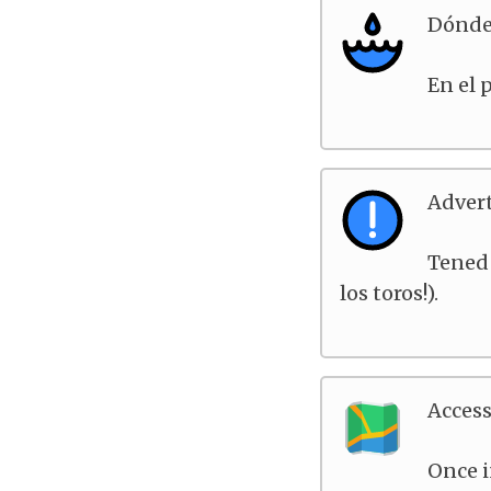
Dónde
En el 
Advert
Tened 
los toros!).
Acces
Once i