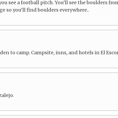
 you see a football pitch. You'll see the boulders fr
rge so you'll find boulders everywhere..
den to camp. Campsite, inns, and hotels in El Escor
zalejo.