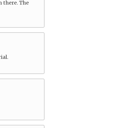
om there. The
ial.