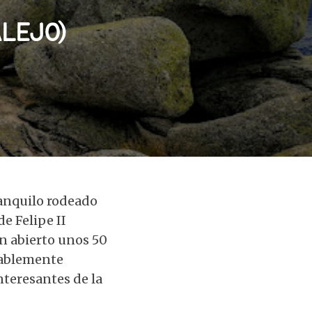
LEJO)
ranquilo rodeado
de Felipe II
n abierto unos 50
bablemente
nteresantes de la