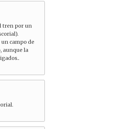
l tren por un
corial).
n un campo de
, aunque la
igados..
orial.