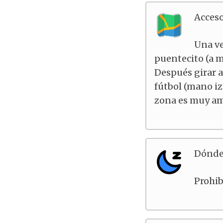
Acces
Una ve
puentecito (a m
Después girar a
fútbol (mano iz
zona es muy amp
Dónde
Prohib