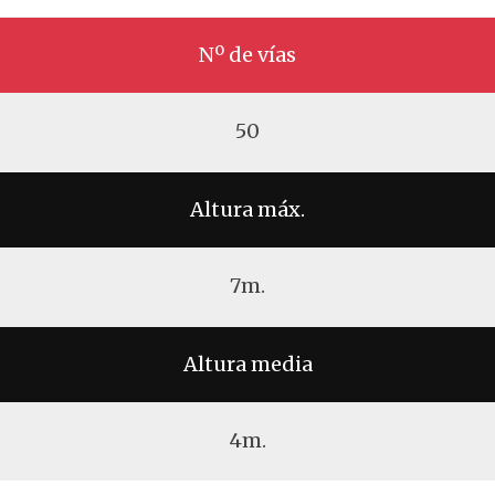
Nº de vías
50
Altura máx.
7m.
Altura media
4m.