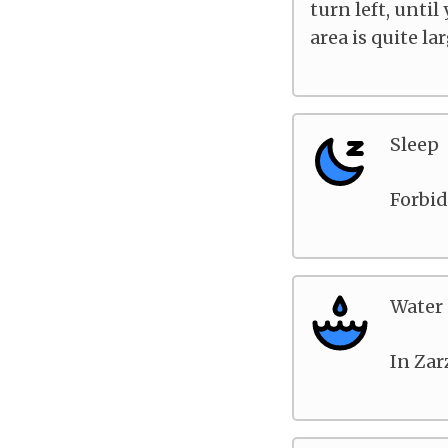
turn left, until
area is quite la
Sleep
Forbid
Water
In Zar