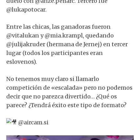
duelo con @anze.peharc. Tercero fue
@lukapotocar.
Entre las chicas, las ganadoras fueron
@vitalukan y @mia.krampl, quedando
@julijakruder (hermana de Jernej) en tercer
lugar (todos los participantes eran
eslovenos).
No tenemos muy claro si llamarlo
competición de «escalada» pero no podemos
decir que no parezca divertido… ¿Qué os
parece? ¿Tendrá éxito este tipo de formato?⁣
@aircam.si