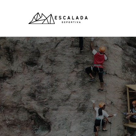
Saltar
al
contenido