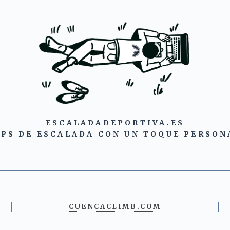
ESCALADADEPORTIVA.ES
IPS DE ESCALADA CON UN TOQUE PERSON
CUENCACLIMB.COM