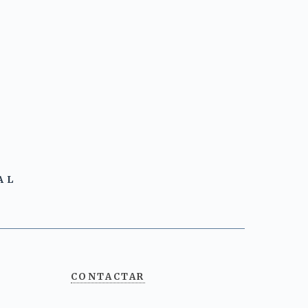
AL
CONTACTAR