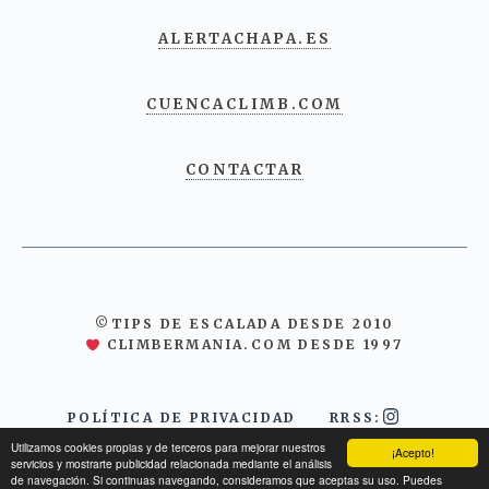
ALERTACHAPA.ES
CUENCACLIMB.COM
CONTACTAR
©TIPS DE ESCALADA DESDE 2010
CLIMBERMANIA.COM DESDE 1997
POLÍTICA DE PRIVACIDAD
RRSS:
Utilizamos cookies propias y de terceros para mejorar nuestros
¡Acepto!
servicios y mostrarte publicidad relacionada mediante el análisis
de navegación. Si continuas navegando, consideramos que aceptas su uso. Puedes