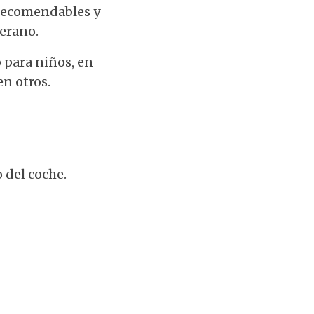
s recomendables y
erano.
o para niños, en
n otros.
 del coche.