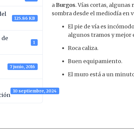
a
Burgos
. Vías cortas, alguna
sombra desde el mediodía en v
el
125.86 KB
El pie de vía es incómod
algunos tramos y mejor e
 de
1
Roca caliza.
Buen equipamiento.
7 junio, 2016
El muro está a un minuto
10 septiembre, 2024
ción