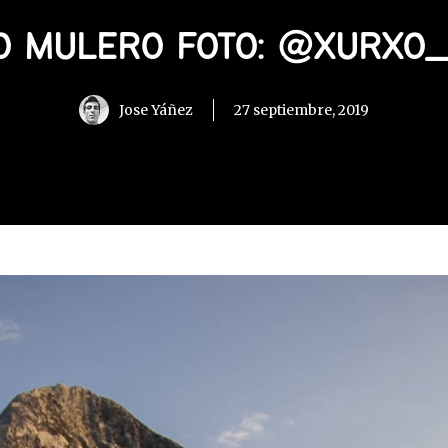
O MULERO FOTO: @XURXO_
Jose Yáñez
27 septiembre, 2019