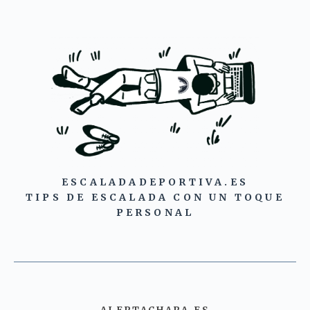
ESCALADADEPORTIVA.ES
TIPS DE ESCALADA CON UN TOQUE
PERSONAL