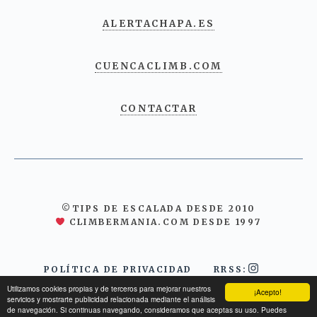
ALERTACHAPA.ES
CUENCACLIMB.COM
CONTACTAR
©TIPS DE ESCALADA DESDE 2010
CLIMBERMANIA.COM DESDE 1997
POLÍTICA DE PRIVACIDAD
RRSS:
Utilizamos cookies propias y de terceros para mejorar nuestros
¡Acepto!
servicios y mostrarte publicidad relacionada mediante el análisis
de navegación. Si continuas navegando, consideramos que aceptas su uso. Puedes