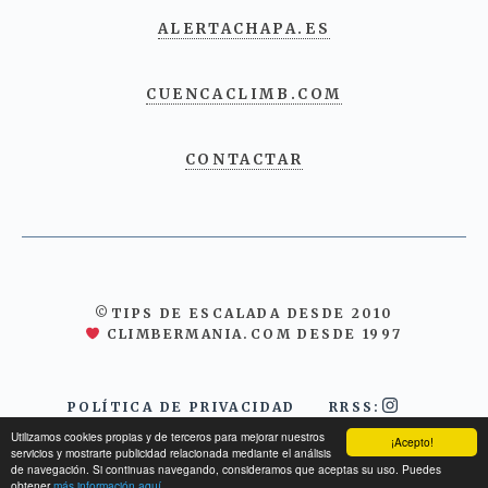
ALERTACHAPA.ES
CUENCACLIMB.COM
CONTACTAR
©TIPS DE ESCALADA DESDE 2010
CLIMBERMANIA.COM DESDE 1997
POLÍTICA DE PRIVACIDAD
RRSS:
Utilizamos cookies propias y de terceros para mejorar nuestros
¡Acepto!
servicios y mostrarte publicidad relacionada mediante el análisis
de navegación. Si continuas navegando, consideramos que aceptas su uso. Puedes
obtener
más información aquí.