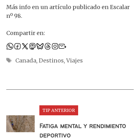
Más info en un artículo publicado en Escalar
nº 98.
Compartir en:
Etiquetas
Canada
,
Destinos
,
Viajes
TIP ANTERIOR
Fatiga mental y rendimiento
deportivo