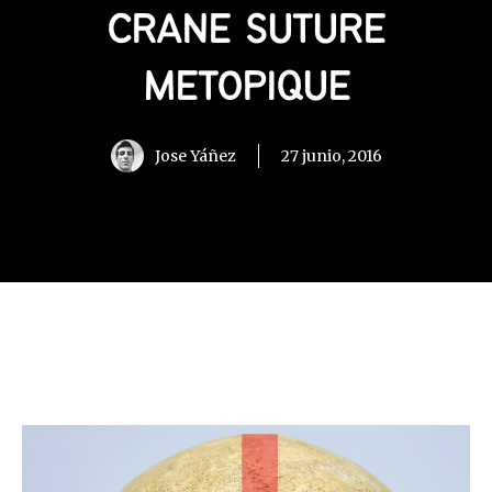
CRANE SUTURE
METOPIQUE
Jose Yáñez
27 junio, 2016