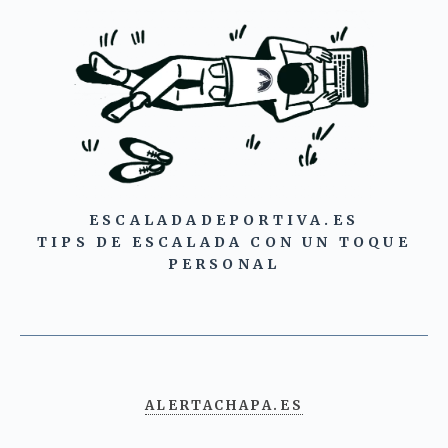
ESCALADADEPORTIVA.ES
TIPS DE ESCALADA CON UN TOQUE
PERSONAL
ALERTACHAPA.ES