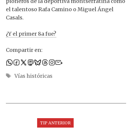
pioneros de la deportiva montserratina como
el talentoso Rafa Camino o Miguel Ángel
Casals.
¿Y el primer 8a fue?
Compartir en:
Etiquetas
Vías históricas
TIP ANTERIOR