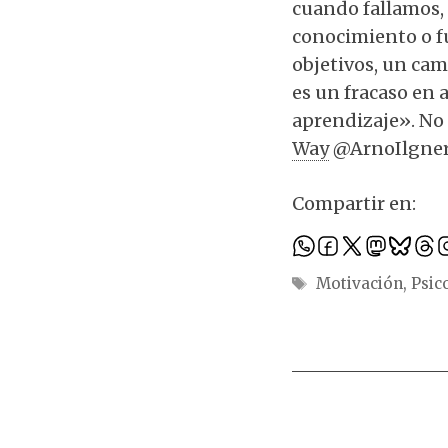
cuando fallamos,
conocimiento o fu
objetivos, un cam
es un fracaso en 
aprendizaje». No
Way
@ArnoIlgne
Compartir en:
Etiquetas
Motivación
,
Psic