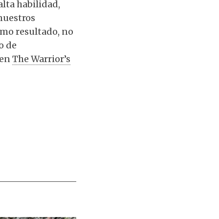
lta habilidad,
nuestros
omo resultado, no
o de
 en
The Warrior’s