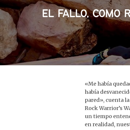
EL FALLO, COMO 
«Me había quedado
había desvanecid
pared», cuenta l
Rock Warrior’s Way
un tiempo entend
en realidad, nue