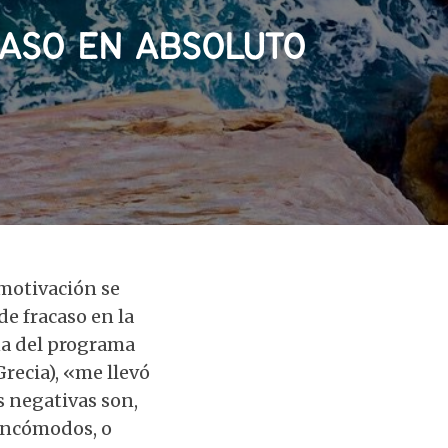
CASO EN ABSOLUTO
 motivación se
e fracaso en la
na del programa
Grecia), «me llevó
 negativas son,
 incómodos, o