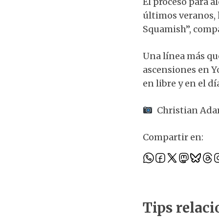
El proceso para a
últimos veranos, 
Squamish”, compar
Una línea más que
ascensiones en Yo
en libre y en el dí
Christian Ad
Compartir en:
Tips relac