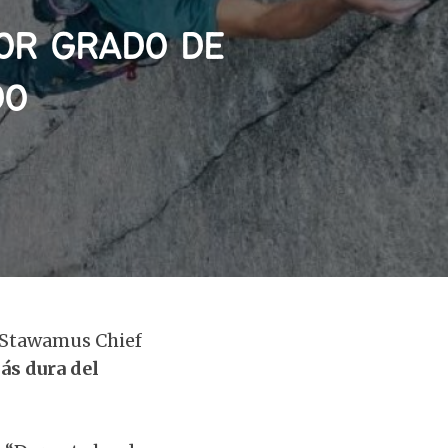
YOR GRADO DE
DO
 Stawamus Chief
más dura del