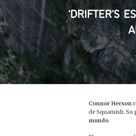
‘DRIFTER’S 
A
Connor Herson
r
de Squamish. Su 
mundo
.