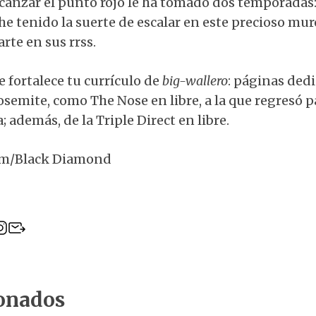
lcanzar el punto rojo le ha tomado dos temporadas
he tenido la suerte de escalar en este precioso mur
te en sus rrss.
 fortalece tu currículo de
big-wallero
: páginas dedi
semite, como The Nose en libre, a la que regresó 
a; además, de la Triple Direct en libre.
am/Black Diamond
ionados