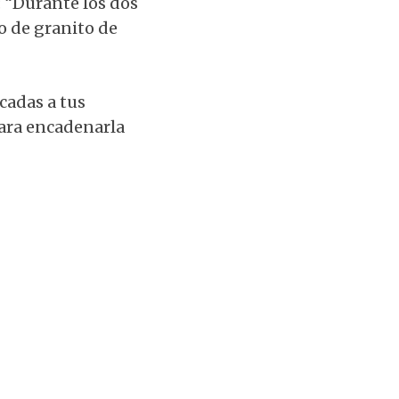
: “Durante los dos
o de granito de
cadas a tus
para encadenarla