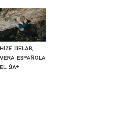
hize Belar,
imera española
el 9a+