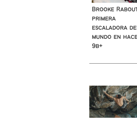
Brooke Rabout
primera
escaladora de
mundo en hac
9b+