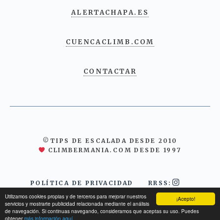
ALERTACHAPA.ES
CUENCACLIMB.COM
CONTACTAR
©TIPS DE ESCALADA DESDE 2010
CLIMBERMANIA.COM DESDE 1997
POLÍTICA DE PRIVACIDAD
RRSS:
Utilizamos cookies propias y de terceros para mejorar nuestros
¡Acepto!
servicios y mostrarte publicidad relacionada mediante el análisis
de navegación. Si continuas navegando, consideramos que aceptas su uso. Puedes
obtener
más información aquí.