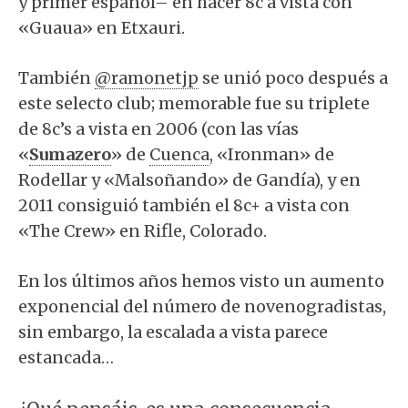
y primer español– en hacer 8c a vista con
«Guaua» en Etxauri.
También
@ramonetjp
se unió poco después a
este selecto club; memorable fue su triplete
de 8c’s a vista en 2006 (con las vías
«
Sumazero
» de
Cuenca
, «Ironman» de
Rodellar y «Malsoñando» de Gandía), y en
2011 consiguió también el 8c+ a vista con
«The Crew» en Rifle, Colorado.
En los últimos años hemos visto un aumento
exponencial del número de novenogradistas,
sin embargo, la escalada a vista parece
estancada…