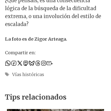
¿Qué pensáis, es una consecuencia
lógica de la búsqueda de la dificultad
extrema, o una involución del estilo de
escalada?
La foto es de Zigor Arteaga.
Compartir en:
Etiquetas
Vías históricas
Tips relacionados