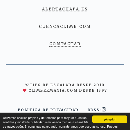
ALERTACHAPA.ES
CUENCACLIMB.COM
CONTACTAR
©TIPS DE ESCALADA DESDE 2010
CLIMBERMANIA.COM DESDE 1997
POLÍTICA DE PRIVACIDAD
RRSS:
Utilizamos cookies propias y de terceros para mejorar nuestros
¡Acepto!
servicios y mostrarte publicidad relacionada mediante el análisis
de navegación. Si continuas navegando, consideramos que aceptas su uso. Puedes