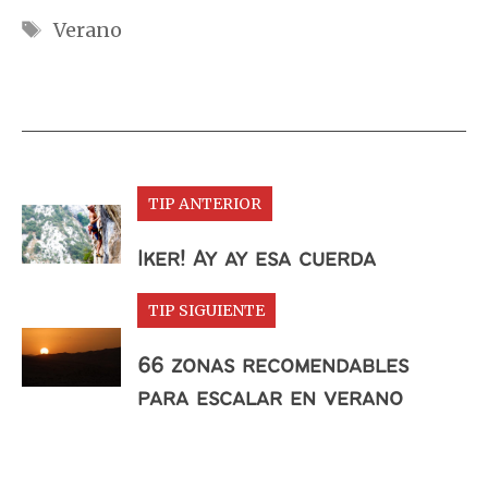
Etiquetas
Verano
TIP ANTERIOR
Iker! Ay ay esa cuerda
TIP SIGUIENTE
66 zonas recomendables
para escalar en verano