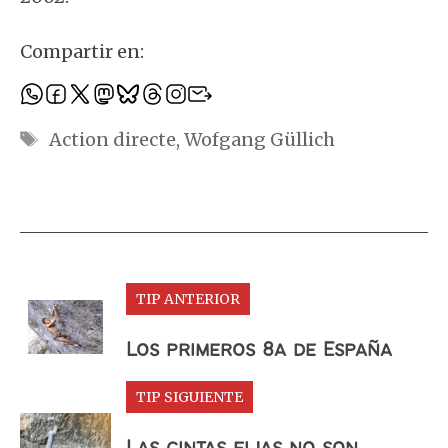
Compartir en:
Etiquetas
Action directe
,
Wofgang Güllich
TIP ANTERIOR
Los primeros 8a de España
TIP SIGUIENTE