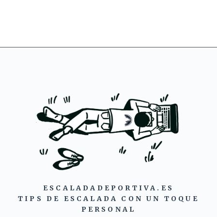
ESCALADADEPORTIVA.ES
TIPS DE ESCALADA CON UN TOQUE
PERSONAL